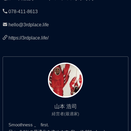
078-411-8613
hello@3rdplace.life
https://3rdplace.life/
山本 浩司
経営者(最適家)
Smoothness ‿ first.