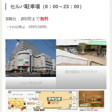
セルバ
駐車場
（8：00～23：00）
330
台
2
時間まで
無料
（それ以降は、200円/1時間）
屋外階段を下りてすぐ
セルバ甲南山手