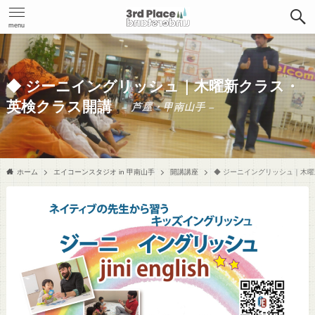
menu
◆ ジーニイングリッシュ｜木曜新クラス・
英検クラス開講
– 芦屋・甲南山手 –
ホーム
エイコーンスタジオ in 甲南山手
開講講座
◆ ジーニイングリッシュ｜木