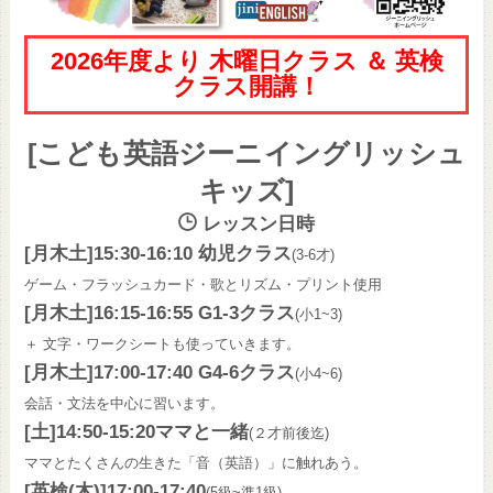
2026年度より 木曜日クラス ＆ 英検
クラス開講！
[こども英語ジーニイングリッシュ
キッズ]
レッスン日時
[月木土]15:30-16:10 幼児クラス
(3-6才)
ゲーム・フラッシュカード・歌とリズム・プリント使用
[月木土]16:15-16:55 G1-3クラス
(小1~3)
＋ 文字・ワークシートも使っていきます。
[月木土]17:00-17:40 G4-6クラス
(小4~6)
会話・文法を中心に習います。
[土]14:50-15:20ママと一緒
(２才前後迄)
ママとたくさんの生きた「音（英語）」に触れあう。
[英検(木)]17:00-17:40
(5級~準1級)