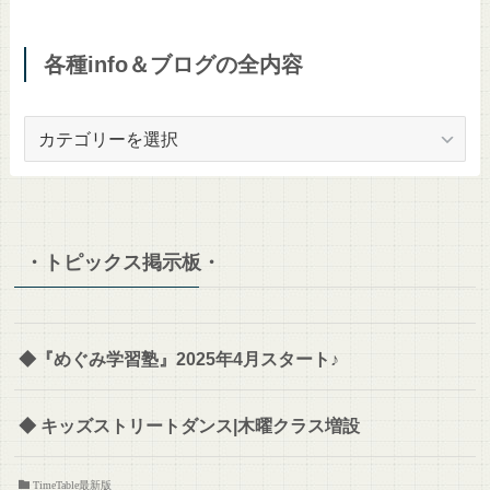
各種info＆ブログの全内容
各
種
info
＆
ブ
・トピックス掲示板・
ロ
グ
の
全
◆『めぐみ学習塾』2025年4月スタート♪
内
容
◆ キッズストリートダンス|木曜クラス増設
TimeTable最新版