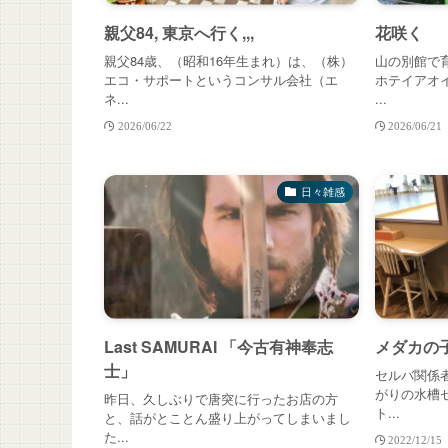
親父84, 東京へ行く,,,
花咲く
親父84歳、（昭和16年生まれ）は、（株）
山の別館で
エコ・サポートというコンサル会社（エ
ホテイアオ
ネ...
...
2026/06/22
2026/06/21
日々雑感
Last SAMURAI 「今古有神奉志
メダカの子
士」
セルバ関係
がりの水槽
昨日、久しぶりで唐突に行ったお店の方
ト...
と、話がとことん盛り上がってしまいまし
た...
2022/12/15