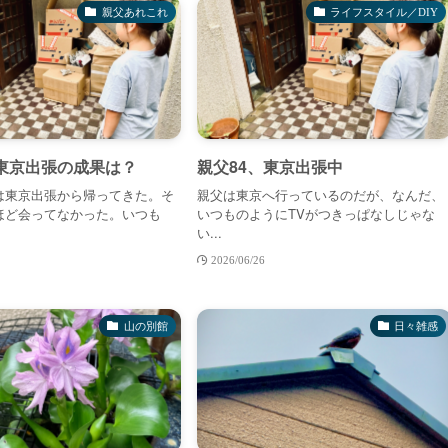
親父あれこれ
ライフスタイル／DIY
、東京出張の成果は？
親父84、東京出張中
は東京出張から帰ってきた。そ
親父は東京へ行っているのだが、なんだ、
ほど会ってなかった。いつも
いつものようにTVがつきっぱなしじゃな
い...
2026/06/26
山の別館
日々雑感