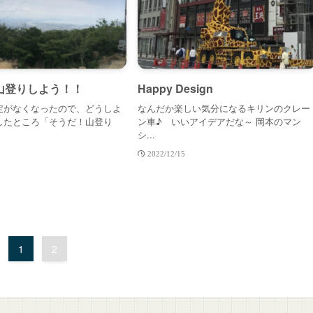
山登りしよう！！
Happy Design
定がなくなったので、どうしよ
なんだか楽しい気分になるキリンのクレー
したところ「そうだ！山登り
ン車♪ いいアイデアだな～ 岡本のマン
シ...
2022/12/15
1
2