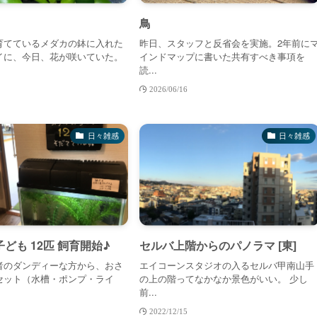
鳥
育てているメダカの鉢に入れた
昨日、スタッフと反省会を実施。2年前に
イに、今日、花が咲いていた。
インドマップに書いた共有すべき事項を
読...
2026/06/16
日々雑感
日々雑感
ども 12匹 飼育開始♪
セルバ上階からのパノラマ [東]
者のダンディーな方から、おさ
エイコーンスタジオの入るセルバ甲南山手
セット（水槽・ポンプ・ライ
の上の階ってなかなか景色がいい。 少し
前...
2022/12/15