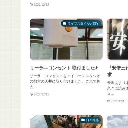
2022/12/15
ライフスタイル／DIY
リーラ―コンセント 取付ました♪
『安倍三
求
リーラ―コンセントをエイコーンスタジオ
の教室の天井に取り付けました。これで机
最近あまり
の...
久々に読み
近...
2022/12/15
2022/12/15
日々雑感