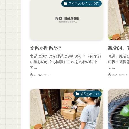
ライフスタイル／DIY
文系か理系か？
親父84
文系に進むのか理系に進むのか？（何学部
先週、親父
に進むのか？も同義）これを高校の途中
の後１週間
で...
ｃ...
2026/07/19
2026/07/03
親父あれこれ