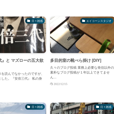
日々雑感
エイコーンスタジオ
代』と マズローの五大欲
多目的室の靴べら掛け [DIY]
久々のブログ投稿 業務上必要な発信以外
素朴なブログ投稿が１年以上できてませ
本を読んでなかったのですが、
ん...
ました。『安倍三代』 私の身
2022/12/15
日々雑感
日々雑感