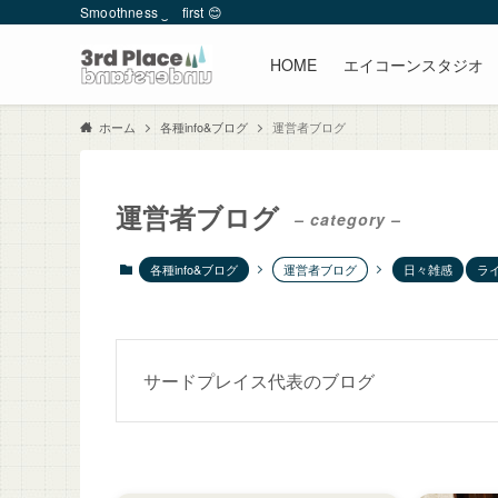
Smoothness ‿ first 😊
HOME
エイコーンスタジオ
各種info&ブログ
運営者ブログ
ホーム
運営者ブログ
– category –
各種info&ブログ
運営者ブログ
日々雑感
ラ
サードプレイス代表のブログ