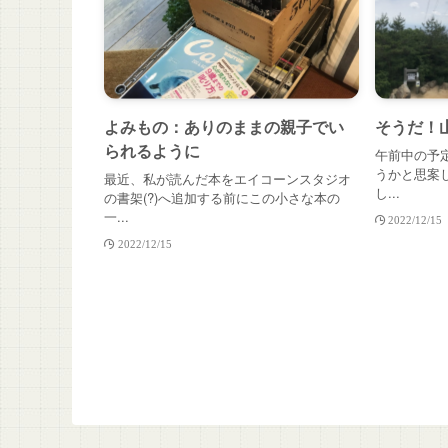
よみもの：ありのままの親子でい
そうだ！
られるように
午前中の予
うかと思案
最近、私が読んだ本をエイコーンスタジオ
し...
の書架(?)へ追加する前にこの小さな本の
一...
2022/12/15
2022/12/15