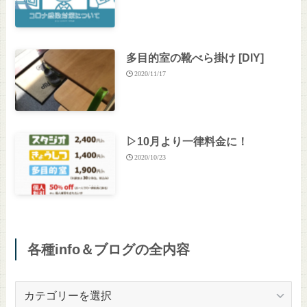
多目的室の靴べら掛け [DIY]
2020/11/17
▷10月より一律料金に！
2020/10/23
各種info＆ブログの全内容
各
種