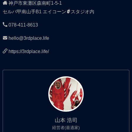
神戸市東灘区森南町1-5-1
セルバ甲南山手B1 エイコーン
スタジオ内
078-411-8613
hello@3rdplace.life
https://3rdplace.life/
山本 浩司
経営者(最適家)