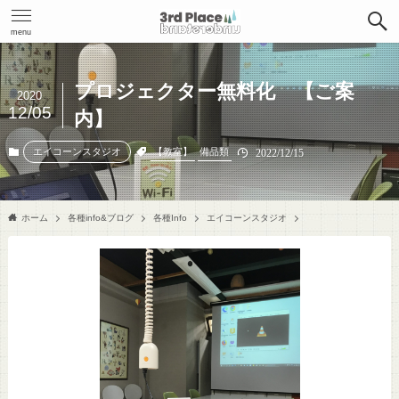
menu
プロジェクター無料化 【ご案
2020
12/05
内】
【教室】
備品類
エイコーンスタジオ
2022/12/15
ホーム
各種info&ブログ
各種Info
エイコーンスタジオ