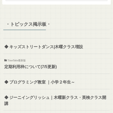
info
＆
ブ
・トピックス掲示板・
ロ
グ
の
全
◆ キッズストリートダンス|木曜クラス増設
内
容
TimeTable最新版
定期利用枠について(7/5更新)
◆ プログラミング教室 ｜小学２年生～
◆ ジーニイングリッシュ｜木曜新クラス・英検クラス開
講