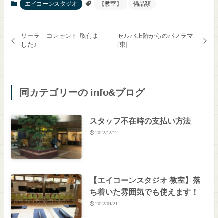
エイコーンスタジオ
【教室】
備品類
リーラ―コンセント 取付ま
セルバ上階からのパノラマ
した♪
[東]
同カテゴリーの info&ブログ
スタッフ不在時の支払い方法
2022/12/12
【エイコーンスタジオ 教室】落
ち着いた雰囲気でも使えます！
2022/04/21