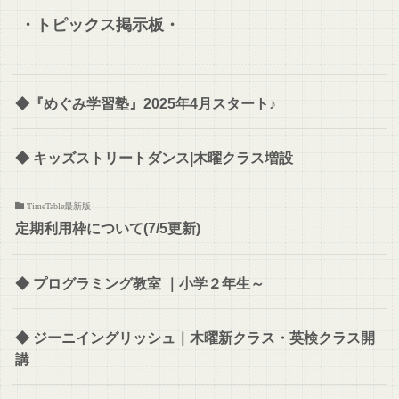
ブ
・トピックス掲示板・
ロ
グ
の
全
◆『めぐみ学習塾』2025年4月スタート♪
内
容
◆ キッズストリートダンス|木曜クラス増設
TimeTable最新版
定期利用枠について(7/5更新)
◆ プログラミング教室 ｜小学２年生～
◆ ジーニイングリッシュ｜木曜新クラス・英検クラス開
講