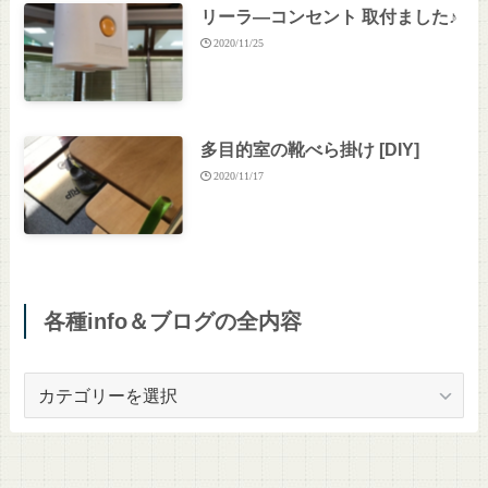
リーラ―コンセント 取付ました♪
2020/11/25
多目的室の靴べら掛け [DIY]
2020/11/17
各種info＆ブログの全内容
各
種
info
＆