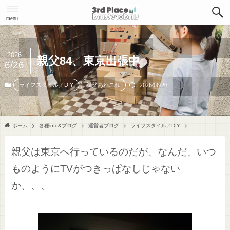
menu
2026
親父84、東京出張中
6/26
ライフスタイル／DIY
親父あれこれ
2026/06/26
ホーム
各種info&ブログ
運営者ブログ
ライフスタイル／DIY
親父は東京へ行っているのだが、なんだ、いつ
ものようにTVがつきっぱなしじゃない
か、、、